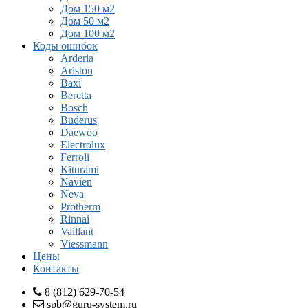
Дом 150 м2
Дом 50 м2
Дом 100 м2
Коды ошибок
Arderia
Ariston
Baxi
Beretta
Bosch
Buderus
Daewoo
Electrolux
Ferroli
Kiturami
Navien
Neva
Protherm
Rinnai
Vaillant
Viessmann
Цены
Контакты
8 (812) 629-70-54
spb@guru-system.ru