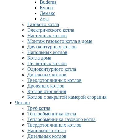
Buderus
Купер
Лемакс
Zota
Газового котла
Электрического котла
Настенных котлов
Монтаж газового котла в доме
Двухконтурных котлов
Напольных котлов
Котла дома
Пеллетных котлов
Одноконтурного котла
Дизельных котлов
Твердотопливных котлов
Дровяных котлов
Котлов отопления
Котлов с закрытой камерой сгорания
Чистка
Труб котла
Теплообменника котла
Теплообменника газового котла
Твердотопливных котлов
Напольного котла
Дизельных котлов