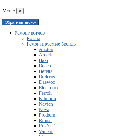
Mеню
×
Обратный звонок
Ремонт котлов
Котлы
Ремонтируемые бренды
Ariston
Arderia
Baxi
Bosch
Beretta
Buderus
Daewoo
Electrolux
Ferroli
Kiturami
Navien
Neva
Protherm
Rinnai
RusNIT
Vaillant