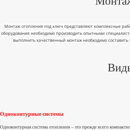
Монтаж
Водогрейные
Двухконтурные
Составляющие
Монтаж отопления под ключ представляют комплексные рабо
Ремонт и замена плат
оборудования необходимо производить опытными специалистам
Теплообменники
выполнить качественный монтаж необходимо составить 
Насосы газовых котлов
Проектирование
Отопления
Виды
Отопления частного дома
Водяного отопления
Внутренних систем отопления
Отопления здания
Отопления и водоснабжения
Монтаж трубопроводов
Монтаж систем отопления
Одноконтурные системы
Обслуживание
Котлы
Одноконтурная система отопления – это прежде всего компактнос