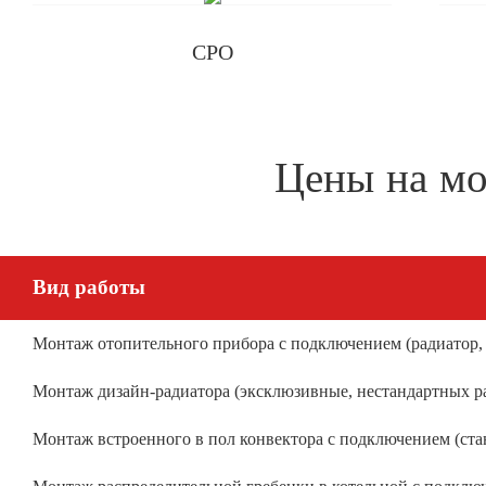
Пеллетных котлов
Одноконтурного котла
СРО
Дизельных котлов
Твердотопливных котлов
Дровяных котлов
Котлов отопления
Цены на мо
Котлов с закрытой камерой сгорания
Чистка
Труб котла
Теплообменника котла
Теплообменника газового котла
Вид работы
Твердотопливных котлов
Напольного котла
Монтаж отопительного прибора с подключением (радиатор,
Дизельных котлов
Монтаж дизайн-радиатора (эксклюзивные, нестандартных р
Котлов от смолы
Котлов от сажи
Монтаж встроенного в пол конвектора с подключением (ста
Котлов от накипи
Котлов Protherm