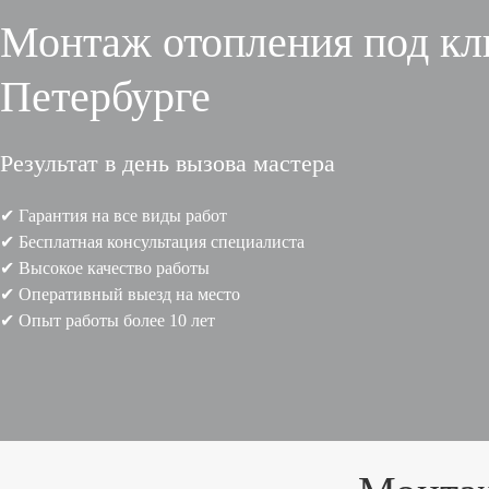
Монтаж отопления под кл
Kiturami
Navien
Петербурге
Neva
Protherm
Rinnai
Результат в день вызова мастера
RusNIT
Vaillant
✔ Гарантия на все виды работ
Viessmann
✔ Бесплатная консультация специалиста
АОГВ
✔ Высокое качество работы
Дон
✔ Оперативный выезд на место
Навесные
✔ Опыт работы более 10 лет
Напольные
Настенные
Паровые
Электрические
Твердотопливные
Промышленные