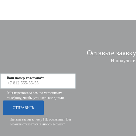
Алюминиевых радиаторов отопления
Биметаллических радиаторов отопления
Внутрипольного конвектора отопления
Конвектора отопления
Стальных радиаторов отопления
Чугунных радиаторов отопления
Оставьте заявк
Однотрубное подключение радиаторов отопления
Подключение радиатора отопления к полипропиленовым
И получите
трубам
Подключение радиаторов отопления
Ваш номер телефона*:
Подключение радиаторов отопления в частном доме
Подключение радиаторов отопления к котлу
Мы перезвоним вам по указанному
телефону, чтобы уточнить все детали.
Подключение радиаторов отопления при двухтрубной
системе
Боковое подключение радиаторов отопления
Заявка вас ни к чему НЕ обязывает. Вы
Демонтаж радиаторов отопления
можете отказаться в любой момент
Диагональное подключение радиаторов отопления