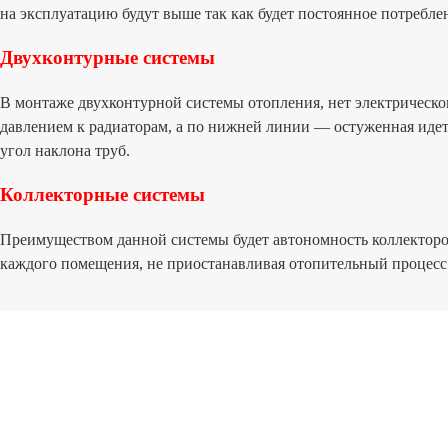
на эксплуатацию будут выше так как будет постоянное потребле
Обслуживаемые бренды
Ariston
Двухконтурные системы
Baxi
Bosch
В монтаже двухконтурной системы отопления, нет электрического
Beretta
давлением к радиаторам, а по нижней линии — остуженная идет 
Buderus
угол наклона труб.
Ferroli
Коллекторные системы
Protherm
Vaillant
Преимуществом данной системы будет автономность коллекторов
Viessmann
каждого помещения, не приостанавливая отопительный процесс.
Котлы и системы отопления
Настенные
Газовые
Дизельные
Водогрейные
Установка
По бренду