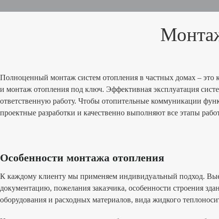
Замена и установка радиаторов отопления
Отопление дома
Монтаж
3 этажного дома
2 этажного дома
Дом 12 на 12
Дом 8 на 8
Полноценный монтаж систем отопления в частных домах – это к
Дом 6 на 6
и монтаж отопления под ключ. Эффективная эксплуатация сист
Дом 120 м2
ответственную работу. Чтобы отопительные коммуникации функ
Дом 80 м2
проектные разработки и качественно выполняют все этапы рабо
Дом 200 м2
Дом 60 м2
Дом 150 м2
Особенности монтажа отопления
Дом 50 м2
Дом 100 м2
К каждому клиенту мы применяем индивидуальный подход. Вы
Коды ошибок
документацию, пожелания заказчика, особенности строения зда
Arderia
оборудования и расходных материалов, вида жидкого теплонос
Ariston