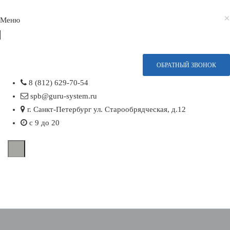
×
Mеню
ОБРАТНЫЙ ЗВОНОК
Ремонт котлов
8 (812) 629-70-54
Котлы
spb@guru-system.ru
Ремонтируемые бренды
г. Санкт-Петербург ул. Старообрядческая, д.12
с 9 до 20
Ariston
Arderia
Baxi
Bosch
Beretta
Buderus
Daewoo
Electrolux
Ferroli