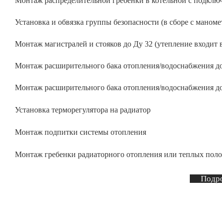
Монтаж распределительной гребенки в котельной с подклю
Котлов Navien
Установка и обвязка группы безопасности (в сборе с маном
Котлов Buderus
Монтаж
Монтаж магистралей и стояков до Ду 32 (утепление входит 
Установка отопления
Установка отопления под ключ
Монтаж расширительного бака отопления/водоснабжения до
Монтаж котельной
Монтаж расширительного бака отопления/водоснабжения до
В коттедже
Отопления
Установка терморегулятора на радиатор
Паровых
Блочно-модульных
Монтаж подпитки системы отопления
В частном доме
Крышных
Монтаж гребенки радиаторного отопления или теплых поло
Газовых
Подр
В доме
Промышленных
Частных
Монтаж радиаторов