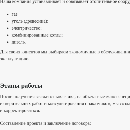
Baxi
Наша компания устанавливает и обвязывает отопительное обору
Beretta
газ,
Bosch
уголь (древесина);
Buderus
электричество;
Daewoo
комбинированные котлы;
Electrolux
дизель.
Ferroli
Для своих клиентов мы выбираем экономичные в обслуживании,
Kiturami
эксплуатацию.
Navien
Neva
Protherm
Rinnai
Этапы работы
Vaillant
После получения заявки от заказчика, на объект выезжают спе
Viessmann
измерительных работ и консультирования с заказчиком, мы соз
Цены
и корректироваться.
Контакты
Составление проекта и заключение договора: