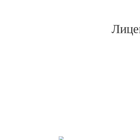
Baxi
Viessmann
Bosch
Лице
Vaillant
Navien
Protherm
Buderus
Купер
Лемакс
Zota
Газового котла
Электрического котла
Настенных котлов
Монтаж газового котла в доме
Двухконтурных котлов
Напольных котлов
Котла дома